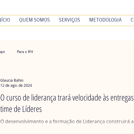
NÍCIO
QUEM SOMOS
SERVIÇOS
METODOLOGIA
C
ipe
Para o RH
Glaucia Bahio
12 de ago. de 2024
O curso de liderança trará velocidade às entrega
time de Líderes
O desenvolvimento e a formação de Liderança construirá a
sustentarão as decisões dos Gestores pelos próximos ano