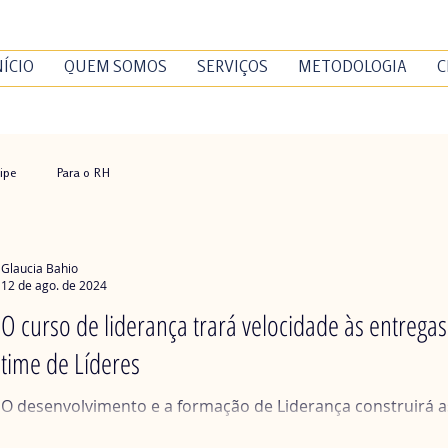
NÍCIO
QUEM SOMOS
SERVIÇOS
METODOLOGIA
C
ipe
Para o RH
Glaucia Bahio
12 de ago. de 2024
O curso de liderança trará velocidade às entrega
time de Líderes
O desenvolvimento e a formação de Liderança construirá a
sustentarão as decisões dos Gestores pelos próximos ano