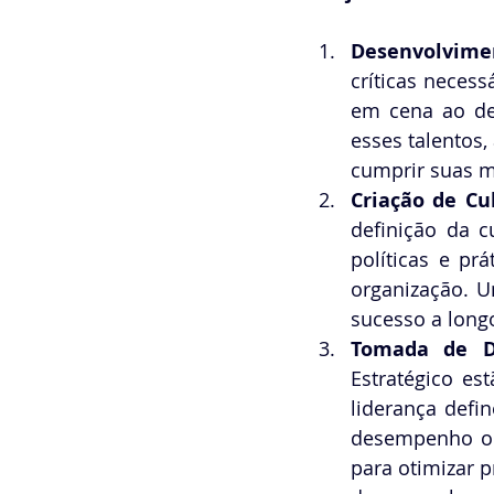
Desenvolvime
críticas necess
em cena ao des
esses talentos
cumprir suas m
Criação de Cu
definição da c
políticas e p
organização. U
sucesso a long
Tomada de D
Estratégico es
liderança defi
desempenho org
para otimizar 