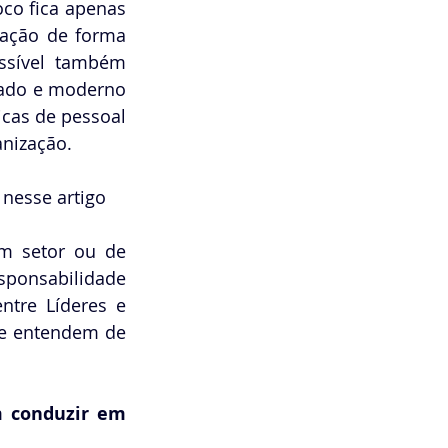
co fica apenas 
ação de forma 
ossível também 
zado e moderno 
icas de pessoal 
anização. 
 nesse artigo
m setor ou de 
ponsabilidade 
tre Líderes e 
e entendem de 
 conduzir em 