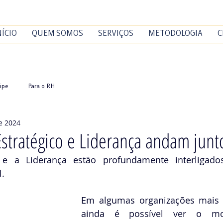
NÍCIO
QUEM SOMOS
SERVIÇOS
METODOLOGIA
C
ipe
Para o RH
de 2024
tratégico e Liderança andam junt
e a Liderança estão profundamente interligados
l.
Em algumas organizações mais d
ainda é possível ver o m