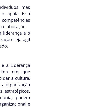
divíduos, mas 
o apoia isso 
competências 
 colaboração.
liderança e o 
ação seja ágil 
ado.
e a Liderança 
dida em que 
dar a cultura, 
r a organização 
 estratégicos. 
onia, podem 
ganizacional e 