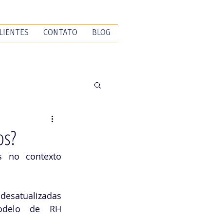
LIENTES
CONTATO
BLOG
os?
 no contexto 
esatualizadas 
odelo de RH 